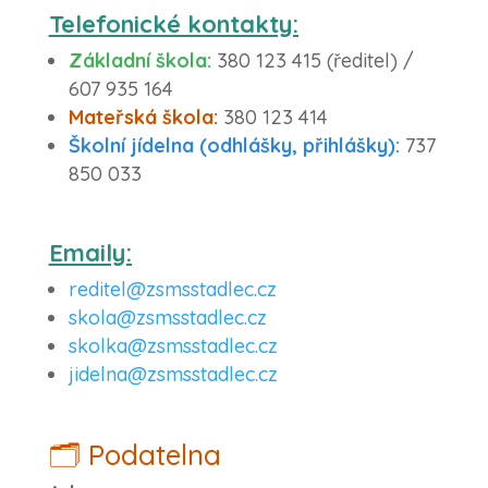
Telefonické kontakty:
Základní škola:
380 123 415 (ředitel) /
607 935 164
Mateřská škola:
380 123 414
Školní jídelna (odhlášky, přihlášky):
737
850 033
Emaily:
reditel@zsmsstadlec.cz
skola@zsmsstadlec.cz
skolka@zsmsstadlec.cz
jidelna@zsmsstadlec.cz
🗂️ Podatelna